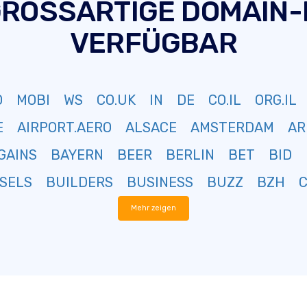
GROSSARTIGE DOMAIN
VERFÜGBAR
O
MOBI
WS
CO.UK
IN
DE
CO.IL
ORG.IL
E
AIRPORT.AERO
ALSACE
AMSTERDAM
AR
GAINS
BAYERN
BEER
BERLIN
BET
BID
SELS
BUILDERS
BUSINESS
BUZZ
BZH
Mehr zeigen