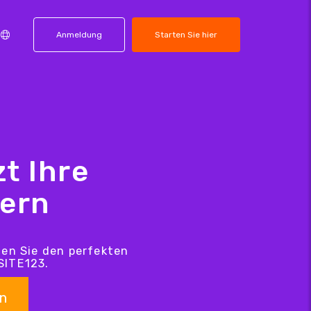
Anmeldung
Starten Sie hier
t Ihre
hern
den Sie den perfekten
SITE123.
n