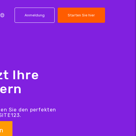
Anmeldung
Starten Sie hier
t Ihre
hern
den Sie den perfekten
SITE123.
n