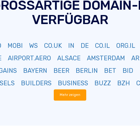
GROSSARTIGE DOMAIN
VERFÜGBAR
O
MOBI
WS
CO.UK
IN
DE
CO.IL
ORG.IL
E
AIRPORT.AERO
ALSACE
AMSTERDAM
AR
GAINS
BAYERN
BEER
BERLIN
BET
BID
SELS
BUILDERS
BUSINESS
BUZZ
BZH
Mehr zeigen