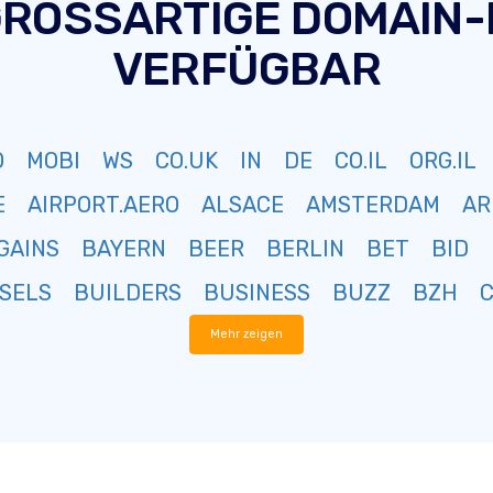
GROSSARTIGE DOMAIN
VERFÜGBAR
O
MOBI
WS
CO.UK
IN
DE
CO.IL
ORG.IL
E
AIRPORT.AERO
ALSACE
AMSTERDAM
AR
GAINS
BAYERN
BEER
BERLIN
BET
BID
SELS
BUILDERS
BUSINESS
BUZZ
BZH
Mehr zeigen