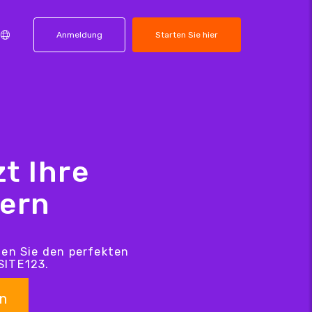
Anmeldung
Starten Sie hier
t Ihre
hern
den Sie den perfekten
SITE123.
n