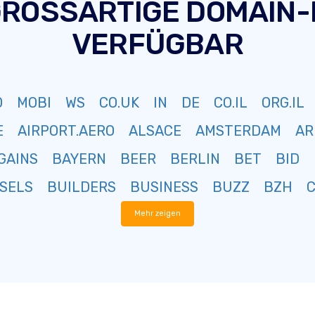
GROSSARTIGE DOMAIN
VERFÜGBAR
O
MOBI
WS
CO.UK
IN
DE
CO.IL
ORG.IL
E
AIRPORT.AERO
ALSACE
AMSTERDAM
AR
GAINS
BAYERN
BEER
BERLIN
BET
BID
SELS
BUILDERS
BUSINESS
BUZZ
BZH
Mehr zeigen