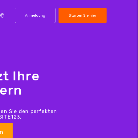
Anmeldung
Starten Sie hier
t Ihre
hern
den Sie den perfekten
SITE123.
n