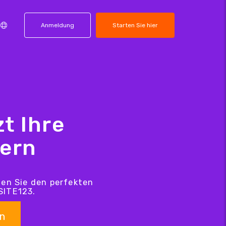
Anmeldung
Starten Sie hier
t Ihre
hern
den Sie den perfekten
SITE123.
n