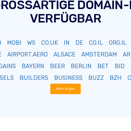
GROSSARTIGE DOMAIN
VERFÜGBAR
O
MOBI
WS
CO.UK
IN
DE
CO.IL
ORG.IL
E
AIRPORT.AERO
ALSACE
AMSTERDAM
AR
GAINS
BAYERN
BEER
BERLIN
BET
BID
SELS
BUILDERS
BUSINESS
BUZZ
BZH
Mehr zeigen