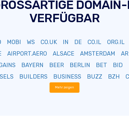
GROSSARTIGE DOMAIN
VERFÜGBAR
O
MOBI
WS
CO.UK
IN
DE
CO.IL
ORG.IL
E
AIRPORT.AERO
ALSACE
AMSTERDAM
AR
GAINS
BAYERN
BEER
BERLIN
BET
BID
SELS
BUILDERS
BUSINESS
BUZZ
BZH
Mehr zeigen