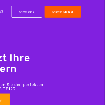
Anmeldung
Starten Sie hier
t Ihre
hern
den Sie den perfekten
SITE123.
n