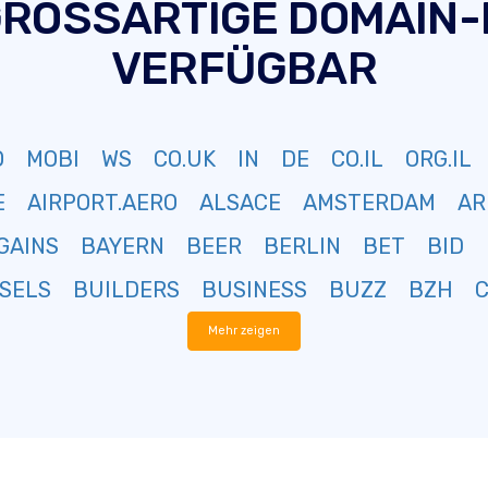
GROSSARTIGE DOMAIN
VERFÜGBAR
O
MOBI
WS
CO.UK
IN
DE
CO.IL
ORG.IL
E
AIRPORT.AERO
ALSACE
AMSTERDAM
AR
GAINS
BAYERN
BEER
BERLIN
BET
BID
SELS
BUILDERS
BUSINESS
BUZZ
BZH
Mehr zeigen