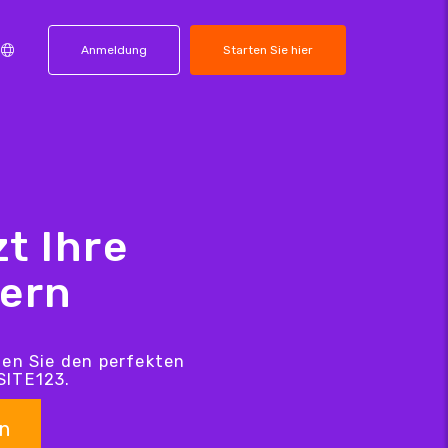
Anmeldung
Starten Sie hier
t Ihre
hern
den Sie den perfekten
SITE123.
n