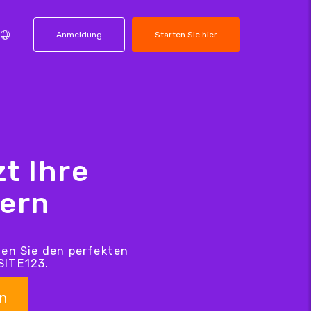
Anmeldung
Starten Sie hier
t Ihre
hern
den Sie den perfekten
SITE123.
n