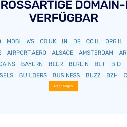
GROSSARTIGE DOMAIN
VERFÜGBAR
O
MOBI
WS
CO.UK
IN
DE
CO.IL
ORG.IL
E
AIRPORT.AERO
ALSACE
AMSTERDAM
AR
GAINS
BAYERN
BEER
BERLIN
BET
BID
SELS
BUILDERS
BUSINESS
BUZZ
BZH
Mehr zeigen