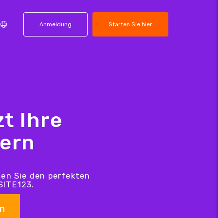
Anmeldung
Starten Sie hier
t Ihre
hern
den Sie den perfekten
SITE123.
n