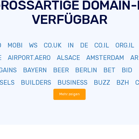
GROSSARTIGE DOMAIN
VERFÜGBAR
O
MOBI
WS
CO.UK
IN
DE
CO.IL
ORG.IL
E
AIRPORT.AERO
ALSACE
AMSTERDAM
AR
GAINS
BAYERN
BEER
BERLIN
BET
BID
SELS
BUILDERS
BUSINESS
BUZZ
BZH
Mehr zeigen